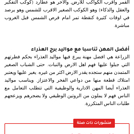
القمر واقرب الكواكب للارض, والاخر هو عطارد (كوكب التفكير
والعقل والذكاء) وهو الكوكب الصغير الاقرب للشمس وهو يرصد
في اوقات كثيرة كنقطة تمر امام قرص الشمس قبل الغروب
مباشرة.
أفضل المهن تناسبا مع مواليد برج العذراء
الزراعة هي افضل مهنة يبرع فيها مواليد العذراء بحكم فطرتهم
التي جبلوا عليها فهم اهل الارض والنبات. حتى الشباب الصغير
المتمدن منهم ستجده يقدر الارض اكثر من غيره. يغير عليها ويعتبر
امتلاك قطعة منها من دواعي الفخر والاعتزاز. ويناسب مواليد
العذراء أيضا المهن الادارية والوظيفية التي تتطلب التعامل مع
الناس فهم لا يملون من الروتين الوظيفي ولا يضجرهم ويزعجهم
طلبات الناس المتكررة.
منشورات ذات صلة