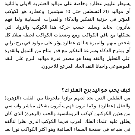
يسيطر عليهم عطارد وخاصة على مواليد العشرية الاولي والثانية
أي مواليد (21 اغسطس حتي 10 سبتمبر). وعطارد هو الكوكب
المؤثر في جزئية التفكير والذكاء والقدرات الحسابية ولذا فهم
يتأثرون ايجابيا وسلبيا حسب حركة هذا الكوكب والزوايا التي
يشكلها مع باقي الكواكب ومع وضعيات الكواكب لحظة ميلاد كل
شخص منهم. والميزة هنا ان عطارد يؤثر على مولود في برج ترابي
أي يمتزج الذكاء وسرعة التفكير مع قدر متاح من التمهل والقدرة
على التحليل والنقد وهذا هو مصدر قدرة مواليد البرج على النقد
الموضوعي واحيانا النقد الحاد المزعج للاخرون.
كيف يحب مواليد برج العذراء ؟
من القليلين الذين تجد لديهم توازنا ملحوظا بين القلب (الزهرة)
والعقل (عطارد). وكما ترون فهم يتأثرون بشكل مباشر واساسي
من هذين الكوكبين كوكب الرومانسية والحب (الزهرة) الذي كان
يطلق عليه علماء الفلك العرب قديما الكوكب الدري نظرا لتألقه
في ضياءه في صفحة السماء الصافية وهو اكثر الكواكب نورا بعد