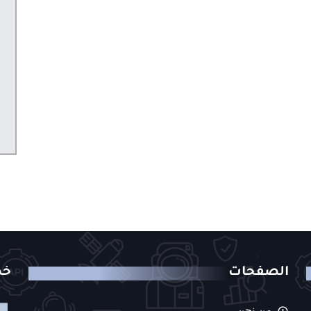
الصفحات
خد