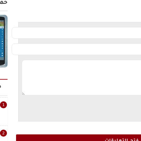
حمل
م
فتح التعليقات